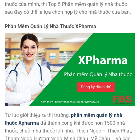
thuốc của mình, thì Top 5 Phần mềm quản lý nhà thuốc
sau đây có thể là lựa chọn hợp lý cho nhà thuốc của bạn.
Phần Mềm Quản Lý Nhà Thuốc XPharma
Từ lúc giới thiệu ra thị trường,
phần mềm quản lý nhà
thuốc Xpharma
đã thành công khi được hơn 1500 nhà
thuốc, chuỗi nhà thuốc lớn như: Thiên Ngọc – Thiên Phát,
Thanh Ngọc, Hương Ngọc, Minh Châu, Mỹ Châu … và các