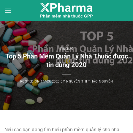
Skip
to
content
TIN TỨC
Top 5 Phần Mềm Quản Lý Nhà Thuốc được
tin dùng 2020
POSTED ON
11/03/2020
BY
NGUYỄN THỊ THẢO NGUYÊN
Nếu các bạn đang tìm hiểu phần mềm quản lý cho nhà