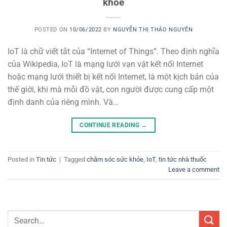
khoẻ
POSTED ON
10/06/2022
BY
NGUYỄN THỊ THẢO NGUYÊN
IoT là chữ viết tắt của “Internet of Things”. Theo định nghĩa
của Wikipedia, IoT là mạng lưới vạn vật kết nối Internet
hoặc mạng lưới thiết bị kết nối Internet, là một kịch bản của
thế giới, khi mà mỗi đồ vật, con người được cung cấp một
định danh của riêng mình. Và…
CONTINUE READING
→
Posted in
Tin tức
|
Tagged
chăm sóc sức khỏe
,
IoT
,
tin tức nhà thuốc
Leave a comment