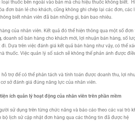
loại thuốc bên ngoài vào bán mà chủ hiệu thuốc không biết. H
óa đơn bán lẻ cho khách, cũng không ghi chép lại các đơn, các l
hông biết nhân viên đã bán những gì, bán bao nhiêu.
hàng của nhân viên. Kết quả đó thể hiện thông qua một số đơn 
g, doanh số bán hàng cho khách mới, lợi nhuận bán hàng, số lư
i. Dựa trên việc đánh giá kết quả bán hàng như vậy, có thể xá
hà thuốc. Việc quản lý sổ sách sẽ không thể phản ánh được điề
ỗ trợ để có thể phân tách và tính toán được doanh thu, lợi nh
 cơ sở đánh giá đúng năng lực của nhân viên.
 tiện ích quản lý hoạt động của nhân viên trên phần mềm
ời sử dụng trên từng chức năng và báo cáo theo các vai trò k
n bộ lịch sử cập nhật đơn hàng qua các thông tin đã được hệ