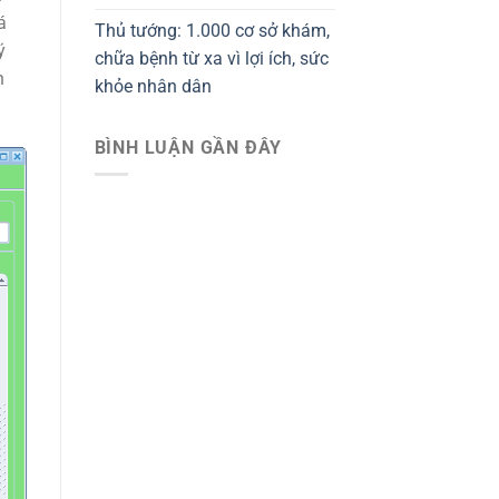
á
Thủ tướng: 1.000 cơ sở khám,
ý
chữa bệnh từ xa vì lợi ích, sức
h
khỏe nhân dân
BÌNH LUẬN GẦN ĐÂY