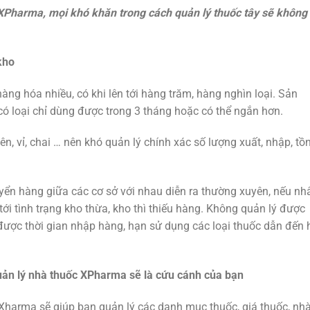
XPharma, mọi khó khăn trong cách quản lý thuốc tây sẽ không
kho
àng hóa nhiều, có khi lên tới hàng trăm, hàng nghìn loại. Sản
ó loại chỉ dùng được trong 3 tháng hoặc có thể ngắn hơn.
ên, vỉ, chai … nên khó quản lý chính xác số lượng xuất, nhập, tồ
huyển hàng giữa các cơ sở với nhau diễn ra thường xuyên, nếu nh
ới tình trạng kho thừa, kho thì thiếu hàng. Không quản lý được
được thời gian nhập hàng, hạn sử dụng các loại thuốc dẫn đến 
uản lý nhà thuốc XPharma sẽ là cứu cánh của bạn
harma sẽ giúp bạn quản lý các danh mục thuốc, giá thuốc, nh