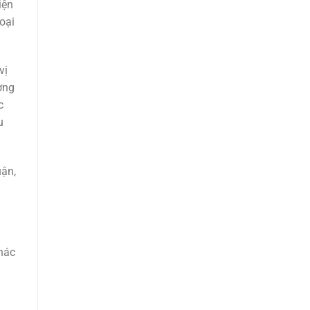
iện
oại
vị
ợng
c
u
uận,
hác